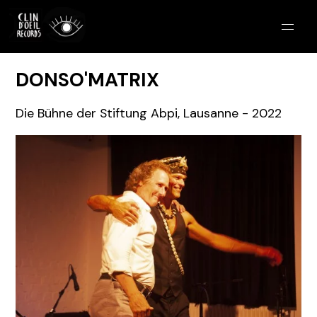
Label
DONSO'MATRIX
Produktionen
Die Bühne der Stiftung Abpi, Lausanne - 2022
Fotogalerie
Medien
Labomusica
Kontakt
Deutsch