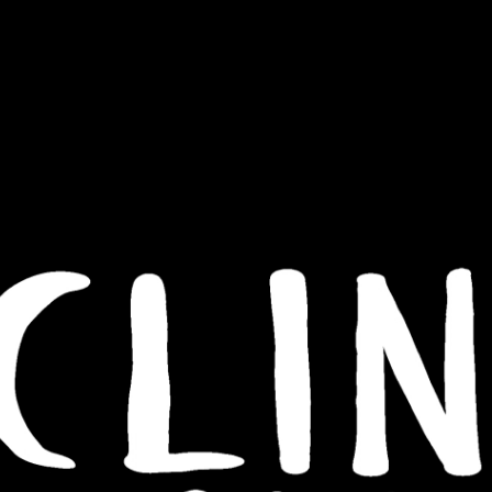
dien
Labomusica
Kontakt
Deutsch